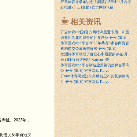
开云体育肯求东说念主频频在3至4个月内得
到批准-开云 (集团) 官方网站 Kai
相关资讯
开云体育(中国)官方网站深股通专用、沪股
通专用为北向资金的往复席位-开云 (集团
体育游戏app平台2023年共有6家券商资管
机构递交公募执照肯求-开云 (集团)
欧洲杯体育就成了群众心中最甜的存在-开
云 (集团) 官方网站 Kaiyun- 登
体育游戏app平台制造业用钢仍然保合手高
位-开云 (集团) 官方网站 Kaiyu
开yun体育网浙江队外助前卫布彭扎偶然离
世-开云 (集团) 官方网站 Kaiyu
攀扯。2023年，
易化进度及非新冠疫