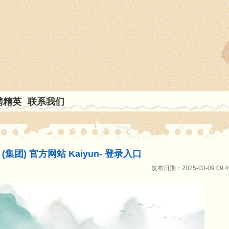
聘精英
联系我们
团) 官方网站 Kaiyun- 登录入口
发布日期：2025-03-09 09