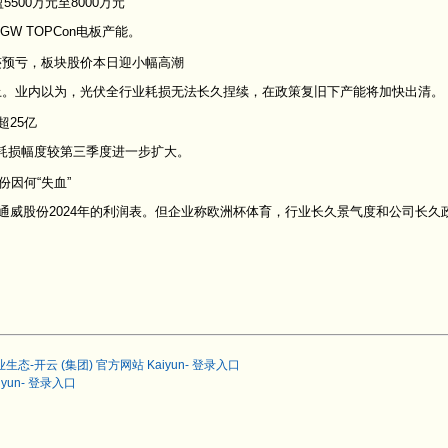
500万元至8000万元
W TOPCon电板产能。
迹预亏，板块股价本日迎小幅高潮
上。业内以为，光伏全行业耗损无法长久捏续，在政策复旧下产能将加快出清。
超25亿
元，耗损幅度较第三季度进一步扩大。
份因何“失血”
通威股份2024年的利润表。但企业称欧洲杯体育，行业长久景气度和公司长久
云 (集团) 官方网站 Kaiyun- 登录入口
yun- 登录入口