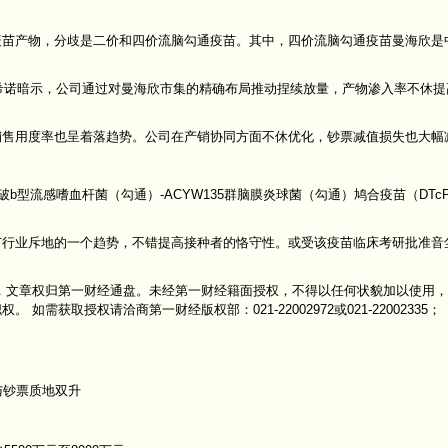
疫苗产物，分歧是二价和四价流脑勾通疫苗。其中，四价流脑勾通疫苗曼海欣是
康希诺暗示，公司通过对曼海欣市集的精确布局推动捏续放量，产物渗入率不休
销售用度率也呈着落趋势。公司在产销协同方面不休优化，钞票减值损失也大幅
流感嗜血杆菌（勾通）-ACYW135群脑膜炎球菌（勾通）鸠合疫苗（DTcP-H
苗行业斥地的一个趋势，不错提高接种者的恪守性。或受该疫苗临床考研批准音
，文章权归第一财经通盘。未经第一财经籍面授权，不得以任何状貌加以使用
获取授权请洽商第一财经版权部：021-22002972或021-22002335；
与钞票质地双升